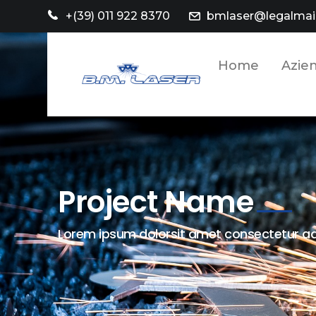
+(39) 011 922 8370
bmlaser@legalmail
Home
Azie
Project Name
Lorem ipsum dolorsit amet consectetur adi