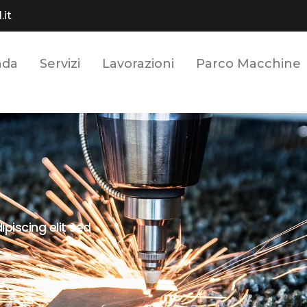
.it
nda
Servizi
Lavorazioni
Parco Macchine
piscing elit sed