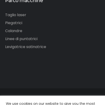
Parco macchine
Taglio laser
Piegatrici
Calandre
Linee di puntatrici
Levigatrice satinatrice
B.M. Laser Srl - Corso Matteotti, 42 - 10121 Torino
We use cookies on our website to give you the most